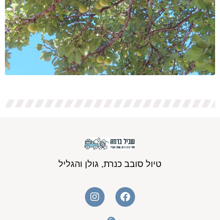
טיול סובב כנרת, גולן והגליל