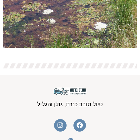
טיול סובב כנרת, גולן והגליל